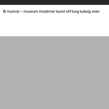
© mumok – museum moderner kunst stiftung ludwig wien
Warenkorb geöffnet. 0 Artikel gesamt.