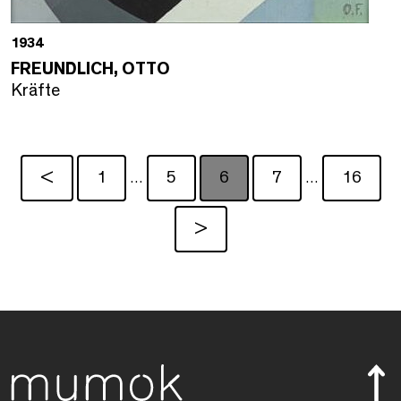
1934
FREUNDLICH, OTTO
Kräfte
<
1
5
6
7
16
…
…
>