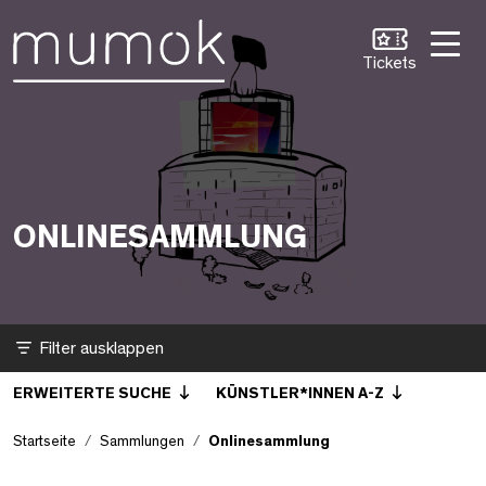
Zum Inhalt [1]
Zum Hauptmenü [2]
Zur Suche [3]
Onlinesammlung
Tickets
ONLINESAMMLUNG
Filter
ERWEITERTE SUCHE
KÜNSTLER*INNEN A-Z
Startseite
Sammlungen
Onlinesammlung