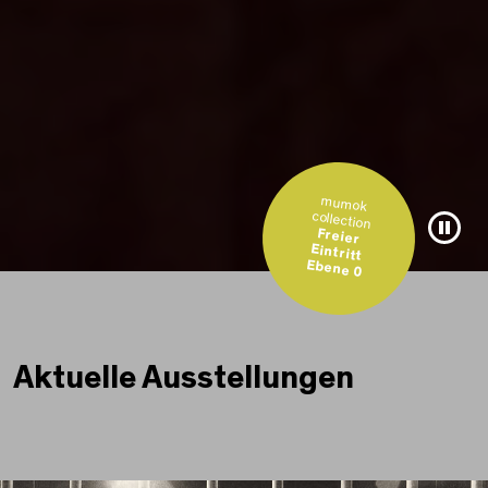
mumok
collection
Video
Freier
Eintritt
Ebene 0
Aktuelle Ausstellungen
mumok.at