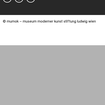
© mumok – museum moderner kunst stiftung ludwig wien
Warenkorb geöffnet. 0 Artikel gesamt.