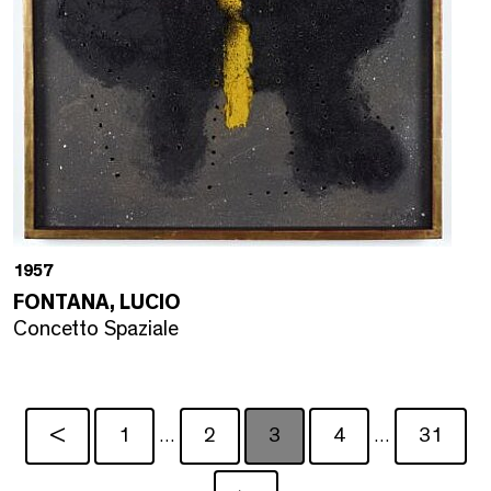
1957
FONTANA, LUCIO
Concetto Spaziale
<
1
2
3
4
31
…
…