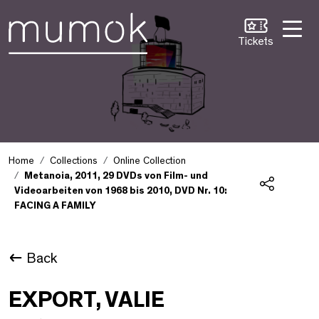
Skip to Content [1]
Skip to Navigation [2]
Skip to Search [3]
Tickets
Home
Collections
Online Collection
Metanoia, 2011, 29 DVDs von Film- und
Videoarbeiten von 1968 bis 2010, DVD Nr. 10:
Share
FACING A FAMILY
Back
EXPORT, VALIE