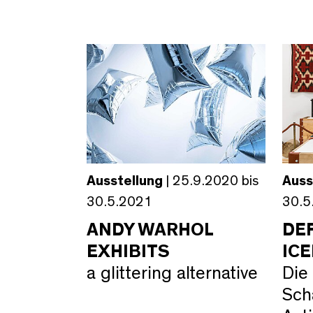
Ausstellung
| 25.9.2020 bis
Auss
30.5.2021
30.5
ANDY WARHOL
DE
EXHIBITS
IC
a glittering alternative
Die
Sch