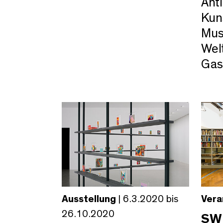
Ant
Kun
Mus
Wel
Gas
Ausstellung
| 6.3.2020 bis
Vera
26.10.2020
SW