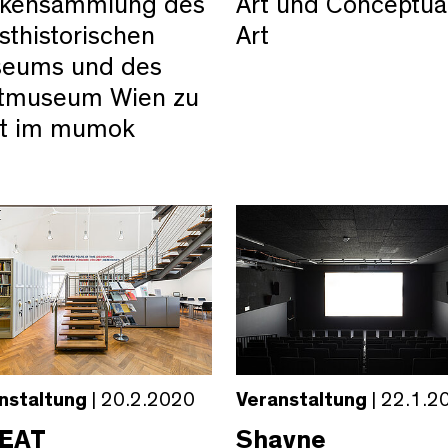
ikensammlung des
Art und Conceptua
sthistorischen
Art
eums und des
tmuseum Wien zu
t im mumok
nstaltung
| 20.2.2020
Veranstaltung
| 22.1.2
EAT
Shayne