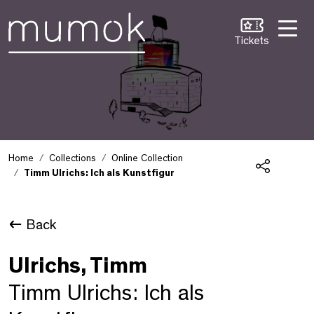
Skip to Content [1]
Skip to Navigation [2]
Skip to Search [3]
Tickets
Home
Collections
Online Collection
Timm Ulrichs: Ich als Kunstfigur
Share
Back
Ulrichs, Timm
Timm Ulrichs: Ich als