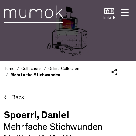
Skip to Content [1]
Skip to Navigation [2]
Skip to Search [3]
Tickets
Home
Collections
Online Collection
Mehrfache Stichwunden
Share
Back
Spoerri, Daniel
Mehrfache Stichwunden