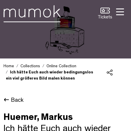
Skip to Content [1]
Skip to Navigation [2]
Skip to Search [3]
Tickets
Home
Collections
Online Collection
Ich hätte Euch auch wieder bedingungslos
ein viel größeres Bild malen können
Share
Back
Huemer, Markus
Ich hätte Euch auch wieder