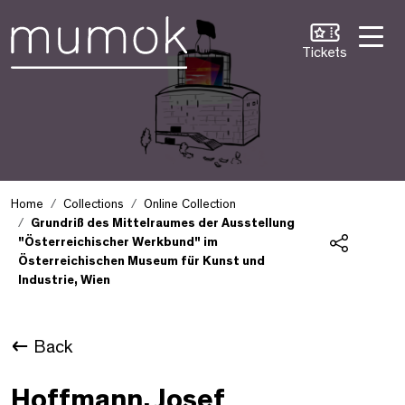
Skip to Content [1]
Skip to Navigation [2]
Skip to Search [3]
Tickets
Home
Collections
Online Collection
Grundriß des Mittelraumes der Ausstellung
"Österreichischer Werkbund" im
Österreichischen Museum für Kunst und
Share
Industrie, Wien
Back
Hoffmann, Josef