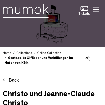
Skip to Content [1]
Skip to Navigation [2]
Skip to Search [3]
Tickets
Home
Collections
Online Collection
Gestapelte Ölfässer und Verhüllungen im
Hafen von Köln
Share
Back
Christo und Jeanne-Claude
Christo