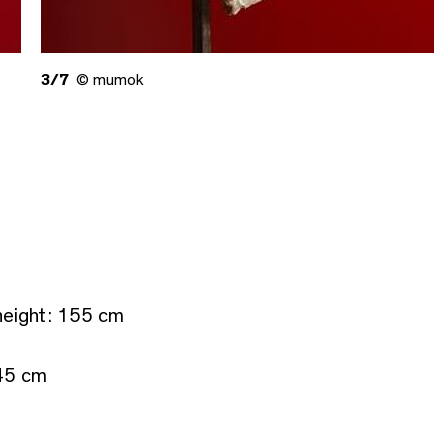
3/7
© mumok
 height: 155 cm
 45 cm