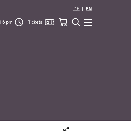
DE
EN
il 6 pm
Tickets