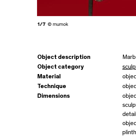
1/7
© mumok
Object description
Marb
Object category
sculp
Material
obje
Technique
obje
Dimensions
objec
sculp
detai
objec
plint