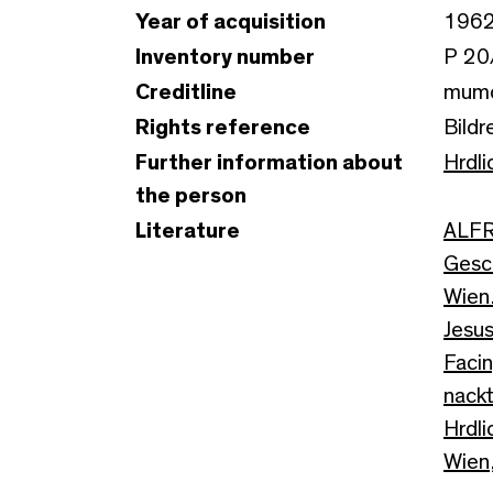
Year of acquisition
196
Inventory number
P 20
Creditline
mumo
Rights reference
Bildr
Further information about
Hrdli
the person
Literature
ALFR
Gesch
Wien.
Jesus
Faci
nack
Hrdli
Wien,