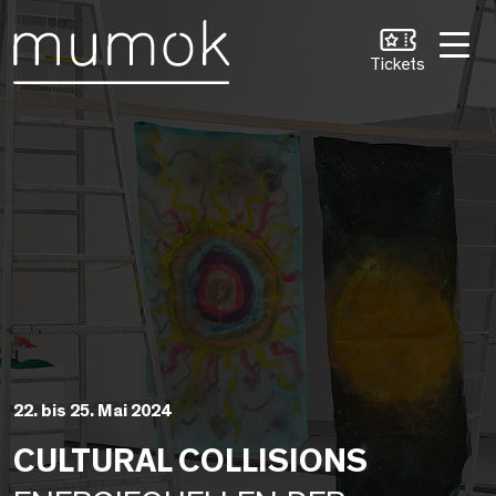
Zum Inhalt [1]
Zum Hauptmenü [2]
Zur Suche [3]
Tickets
22. bis 25. Mai 2024
CULTURAL COLLISIONS