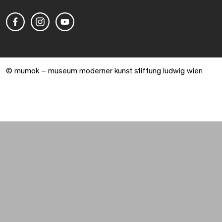
© mumok – museum moderner kunst stiftung ludwig wien
Warenkorb geöffnet. 0 Artikel gesamt.