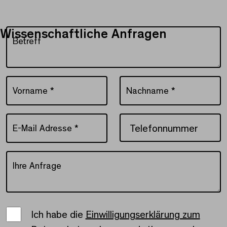
Wissenschaftliche Anfragen
Betreff
Betreff
Vorname
*
Nachname
*
Vorname *
Nachname *
E-Mail Adresse
*
Telefonnummer
E-Mail Adresse *
Ihre Anfrage
Ihre Anfrage
Einwilligungserklärung
Ich habe die
Einwilligungserklärung zum