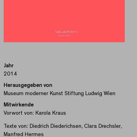
Jahr
2014
Herausgegeben von
Museum moderner Kunst Stiftung Ludwig Wien
Mitwirkende
Vorwort von: Karola Kraus
Texte von: Diedrich Diederichsen, Clara Drechsler,
Manfred Hermes