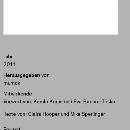
Jahr
2011
Herausgegeben von
mumok
Mitwirkende
Vorwort von: Karola Kraus und Eva Badura-Triska
Texte von: Claire Hooper und Mike Sperlinger
Format