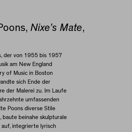
u
 Poons,
Nixe’s Mate
,
s, der von 1955 bis 1957
usik am New England
y of Music in Boston
wandte sich Ende der
e der Malerei zu. Im Laufe
 Jahrzehnte umfassenden
lte Poons diverse Stile
, baute beinahe skulpturale
auf, integrierte lyrisch