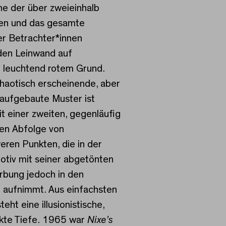
che der über zweieinhalb
ten und das gesamte
er Betrachter*innen
en Leinwand auf
 leuchtend rotem Grund.
chaotisch erscheinende, aber
aufgebaute Muster ist
it einer zweiten, gegenläufig
en Abfolge von
eren Punkten, die in der
tiv mit seiner abgetönten
ärbung jedoch in den
 aufnimmt. Aus einfachsten
teht eine illusionistische,
akte Tiefe. 1965 war
Nixe’s