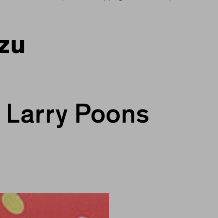
te, 1961
zu
Larry Poons