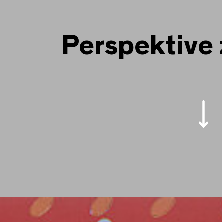
Larry Poons, Nixe’s Ma
Perspektive 