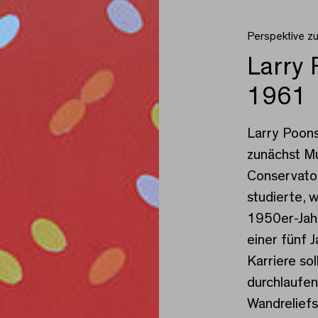
Perspektive z
Larry
1961
Larry Poon
zunächst M
Conservator
studierte, 
1950er-Jahr
einer fünf
Karriere sol
durchlaufen
Wandreliefs 