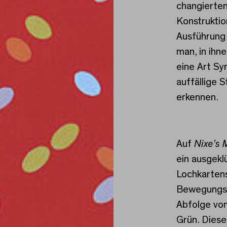
changierten.
Konstruktio
Ausführung
man, in ihne
eine Art Sy
auffällige 
erkennen.
Auf
Nixe’s 
ein ausgekl
Lochkarten
Bewegungsn
Abfolge von
Grün. Diese