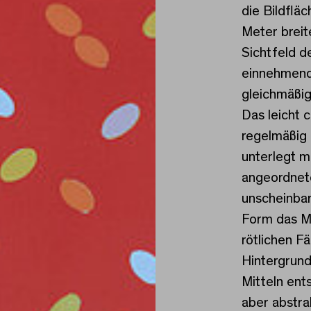
die Bildflä
Meter brei
Sichtfeld d
einnehmend
gleichmäßig
Das leicht 
regelmäßig 
unterlegt m
angeordnet
unscheinbar
Form das Mo
rötlichen F
Hintergrund
Mitteln ents
aber abstr