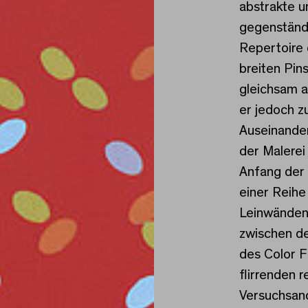
abstrakte u
gegenständl
Repertoire 
breiten Pin
gleichsam a
er jedoch z
Auseinander
der Malere
Anfang der
einer Reihe
Leinwänden 
zwischen d
des Color F
flirrenden r
Versuchsan