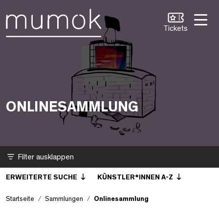
Zum Inhalt [1]
Zum Hauptmenü [2]
Zur Suche [3]
Onlinesammlung
Tickets
ONLINESAMMLUNG
Filter
ERWEITERTE SUCHE
KÜNSTLER*INNEN A-Z
Startseite
Sammlungen
Onlinesammlung