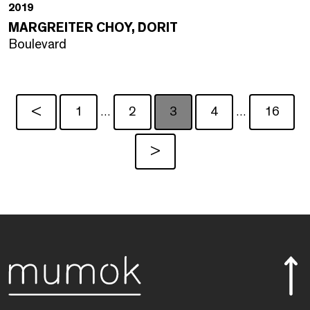
2019
MARGREITER CHOY, DORIT
Boulevard
<
1
2
3
4
16
…
…
>