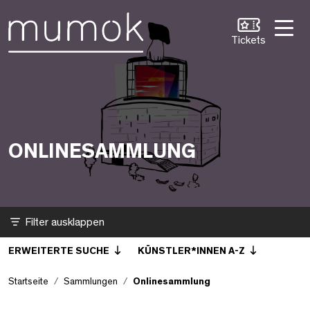
Zum Inhalt [1]
Zum Hauptmenü [2]
Zur Suche [3]
Onlinesammlung
Tickets
ONLINESAMMLUNG
Filter
ERWEITERTE SUCHE
KÜNSTLER*INNEN A-Z
Startseite
Sammlungen
Onlinesammlung