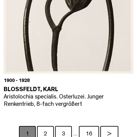
1900 - 1928
BLOSSFELDT, KARL
Aristolochia specialis. Osterluzei. Junger
Renkentrieb, 8-fach vergrößert
1
2
3
16
>
…