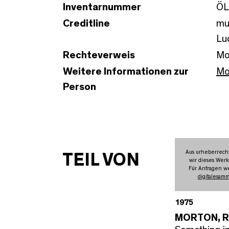
Inventarnummer
ÖL
Creditline
mu
Lu
Rechteverweis
Mo
Weitere Informationen zur
Mo
Person
Aus urheberrech
TEIL VON
wir dieses Werk
Für Anfragen we
digitalesam
1975
MORTON, 