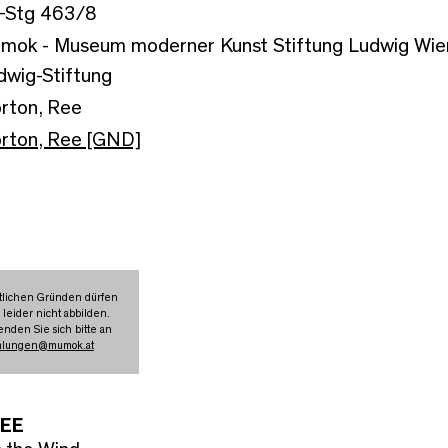
-Stg 463/8
mok - Museum moderner Kunst Stiftung Ludwig Wien,
dwig-Stiftung
rton, Ree
rton, Ree [GND]
tlichen Gründen dürfen
 leider nicht abbilden.
nden Sie sich bitte an
mlungen
@
mumok.at
REE