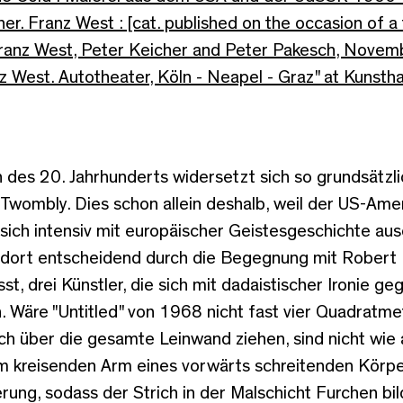
er. Franz West : [cat. published on the occasion of a
anz West, Peter Keicher and Peter Pakesch, Novem
z West. Autotheater, Köln - Neapel - Graz" at Kunsth
 des 20. Jahrhunderts widersetzt sich so grundsätzli
y Twombly. Dies schon allein deshalb, weil der US-Am
sich intensiv mit europäischer Geistesgeschichte a
 dort entscheidend durch die Begegnung mit Robert 
 drei Künstler, die sich mit dadaistischer Ironie ge
Wäre "Untitled" von 1968 nicht fast vier Quadratmet
ich über die gesamte Leinwand ziehen, sind nicht wie
kreisenden Arm eines vorwärts schreitenden Körper
ung, sodass der Strich in der Malschicht Furchen bild