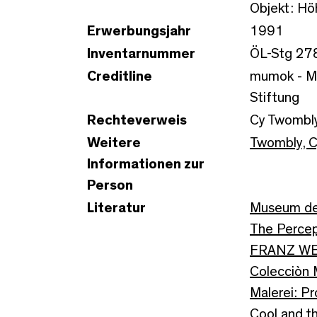
Objekt: Hö
Erwerbungsjahr
1991
Inventarnummer
ÖL-Stg 27
Creditline
mumok - Mu
Stiftung
Rechteverweis
Cy Twombl
Weitere
Twombly, 
Informationen zur
Person
Literatur
Museum de
The Percep
FRANZ WE
Colecciòn 
Malerei: P
Cool and t