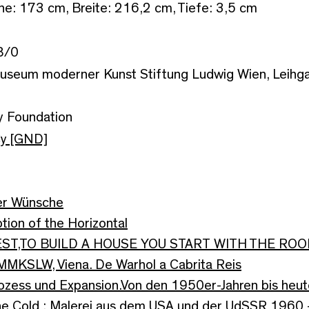
he: 173 cm, Breite: 216,2 cm, Tiefe: 3,5 cm
8/0
seum moderner Kunst Stiftung Ludwig Wien, Leihga
y Foundation
Cy [GND]
r Wünsche
tion of the Horizontal
ST,TO BUILD A HOUSE YOU START WITH THE ROO
MMKSLW, Viena. De Warhol a Cabrita Reis
rozess und Expansion.Von den 1950er-Jahren bis heu
he Cold : Malerei aus dem USA und der UdSSR 196