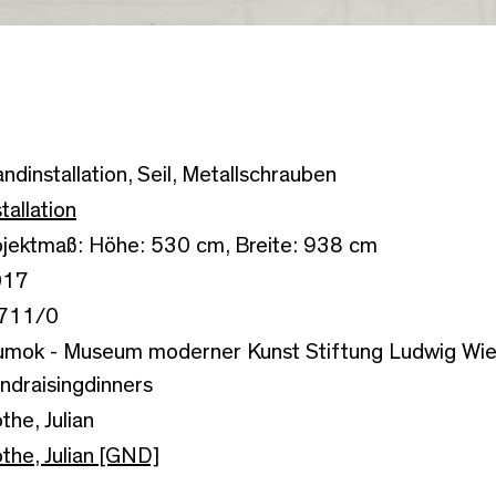
ndinstallation, Seil, Metallschrauben
stallation
jektmaß: Höhe: 530 cm, Breite: 938 cm
017
711/0
mok - Museum moderner Kunst Stiftung Ludwig Wien
ndraisingdinners
the, Julian
the, Julian [GND]