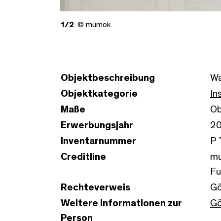
1/2
© mumok
Objektbeschreibung
Wa
Objektkategorie
In
Maße
Ob
Erwerbungsjahr
2
Inventarnummer
P 
Creditline
mu
Fu
Rechteverweis
Gö
Weitere Informationen zur
Gö
Person