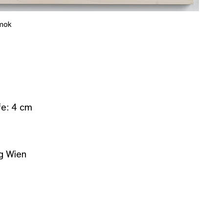
mok
fe: 4 cm
g Wien