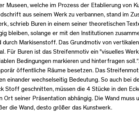
er Museen, welche im Prozess der Etablierung von Ku
ndschrift aus seinem Werk zu verbannen, stand im 
werk, schrieb Buren in einem seiner theoretischen T
g bleiben, solange er mit den Institutionen zusamme
d durch Markisenstoff. Das Grundmotiv von vertikalen
. Für Buren ist das Streifenmotiv ein "visuelles Werk
iablen Bedingungen markieren und hinterfragen soll.“.
orär öffentliche Räume besetzen. Das Streifenmot
en einander wechselseitig Bedeutung. So auch bei d
 Stoff geschnitten, müssen die 4 Stücke in den Eck
en Ort seiner Präsentation abhängig. Die Wand muss 
er die Wand, desto größer das Kunstwerk.