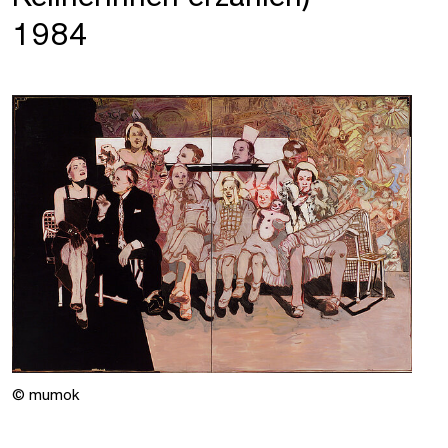
1984
© mumok