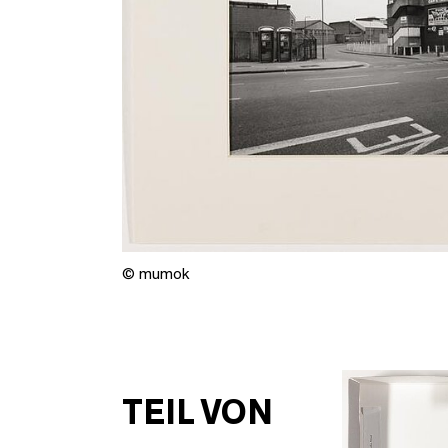
© mumok
TEIL VON