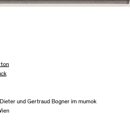
rton
uck
Dieter und Gertraud Bogner im mumok
Wien