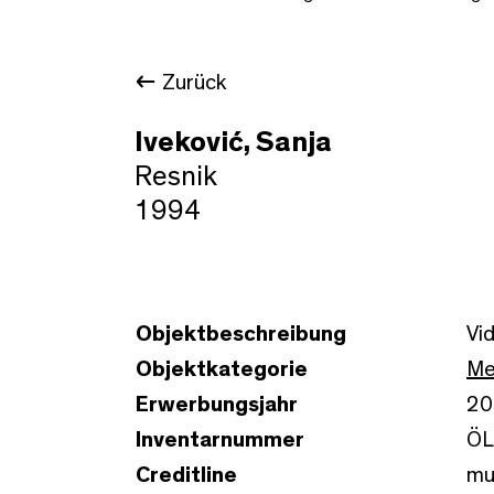
Zurück
Iveković, Sanja
Resnik
1994
Objektbeschreibung
Vi
Objektkategorie
Me
Erwerbungsjahr
20
Inventarnummer
ÖL
Creditline
mu