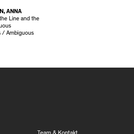
N, ANNA
the Line and the
guous
s / Ambiguous
Team & Kontakt