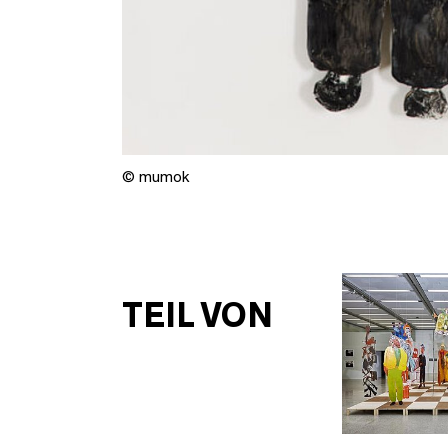
© mumok
TEIL VON