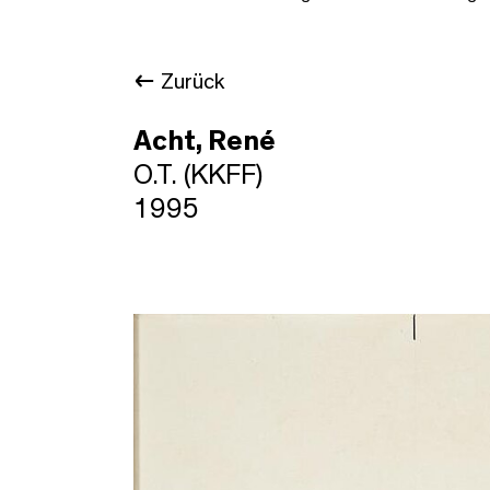
Zurück
Acht, René
O.T. (KKFF)
1995