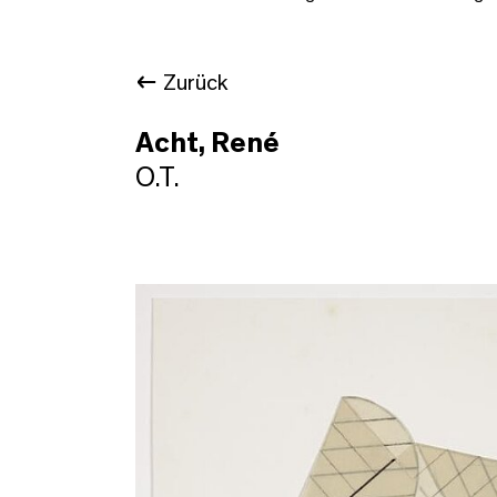
Zurück
Acht, René
O.T.