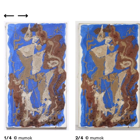
1/4
© mumok
2/4
© mumok