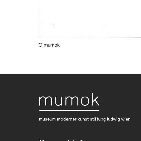
© mumok
museum moderner kunst stiftung ludwig wien