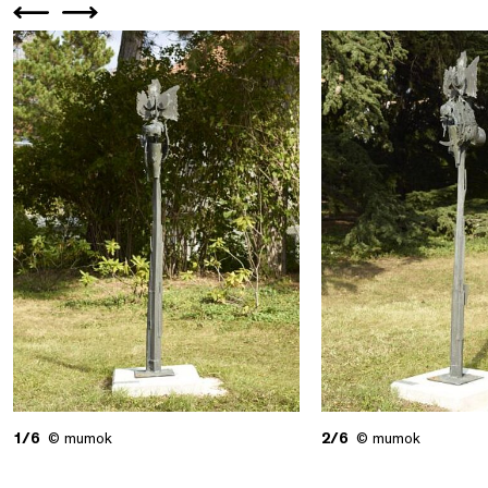
1/6
© mumok
2/6
© mumok