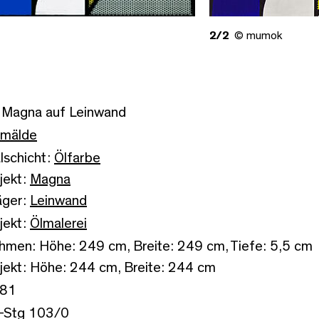
2/2
© mumok
, Magna auf Leinwand
mälde
lschicht:
Ölfarbe
jekt:
Magna
äger:
Leinwand
jekt:
Ölmalerei
hmen: Höhe: 249 cm, Breite: 249 cm, Tiefe: 5,5 cm
jekt: Höhe: 244 cm, Breite: 244 cm
81
-Stg 103/0