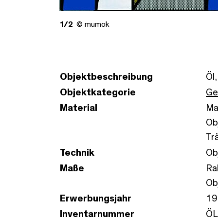
1/2
© mumok
Objektbeschreibung
Öl
Objektkategorie
Ge
Material
Ma
Ob
Tr
Technik
Ob
Maße
Ra
Ob
Erwerbungsjahr
19
Inventarnummer
ÖL