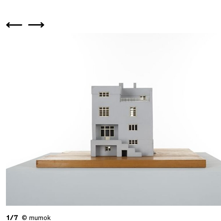
1/7
© mumok