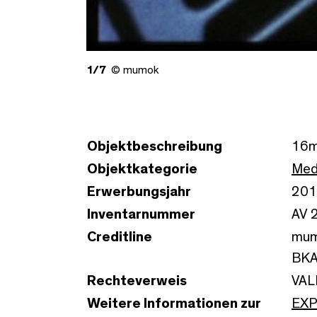
1/7
© mumok
Objektbeschreibung
16mm
Objektkategorie
Med
Erwerbungsjahr
201
Inventarnummer
AV 
Creditline
mum
BKA
Rechteverweis
VAL
Weitere Informationen zur
EXP