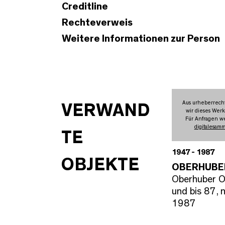
Creditline
Rechteverweis
Weitere Informationen zur Person
Aus urheberrech
VERWAND
wir dieses Werk
Für Anfragen we
digitalesam
TE
1947 - 1987
OBJEKTE
OBERHUBE
Oberhuber 
und bis 87, n
1987