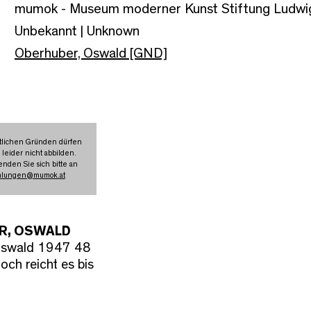
mumok - Museum moderner Kunst Stiftung Ludwig
Unbekannt | Unknown
Oberhuber, Oswald [GND]
tlichen Gründen dürfen
 leider nicht abbilden.
nden Sie sich bitte an
mlungen
@
mumok.at
R, OSWALD
Oswald 1947 48
och reicht es bis