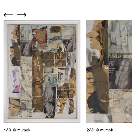
1/3
© mumok
2/3
© mumok