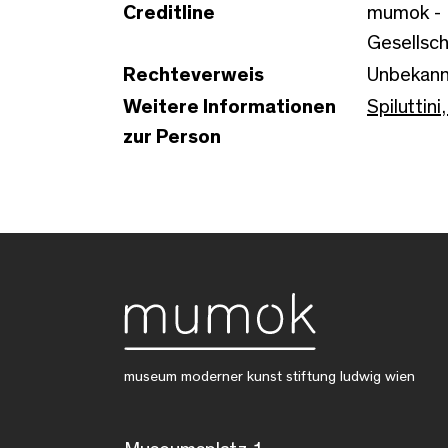
Creditline
mumok - 
Gesellsch
Rechteverweis
Unbekann
Weitere Informationen
Spiluttin
zur Person
museum moderner kunst stiftung ludwig wien