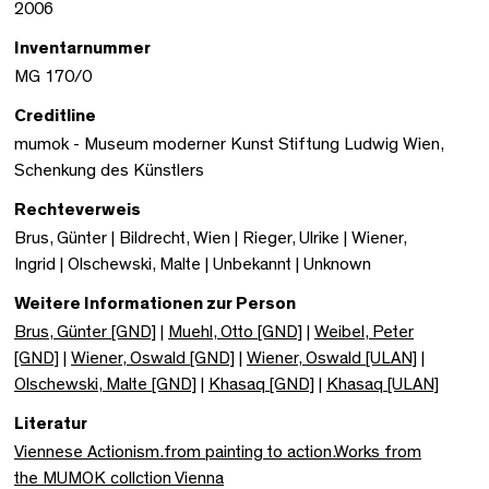
2006
Inventarnummer
MG 170/0
Creditline
mumok - Museum moderner Kunst Stiftung Ludwig Wien,
Schenkung des Künstlers
Rechteverweis
Brus, Günter | Bildrecht, Wien | Rieger, Ulrike | Wiener,
Ingrid | Olschewski, Malte | Unbekannt | Unknown
Weitere Informationen zur Person
Brus, Günter [GND]
|
Muehl, Otto [GND]
|
Weibel, Peter
[GND]
|
Wiener, Oswald [GND]
|
Wiener, Oswald [ULAN]
|
Olschewski, Malte [GND]
|
Khasaq [GND]
|
Khasaq [ULAN]
Literatur
Viennese Actionism.from painting to action.Works from
the MUMOK collction Vienna