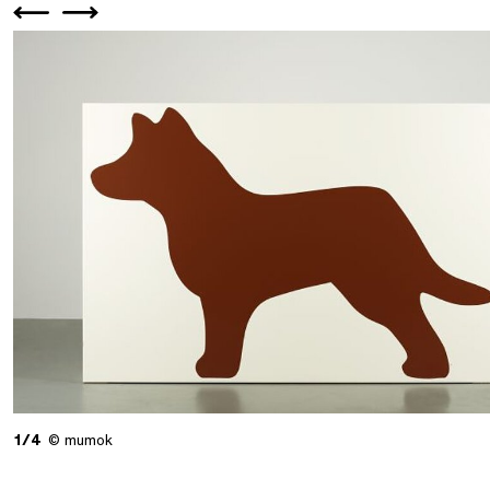
1/4
© mumok