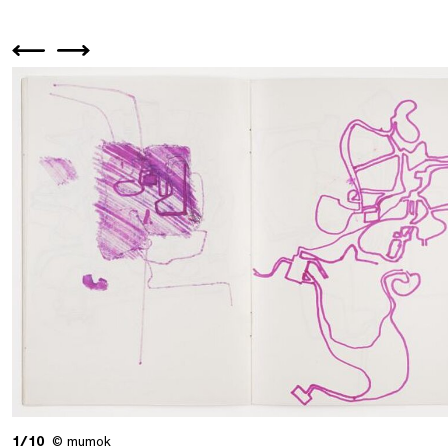
1/10
© mumok