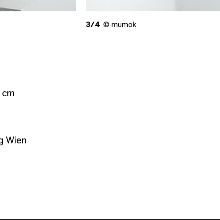
3/4
© mumok
5 cm
g Wien