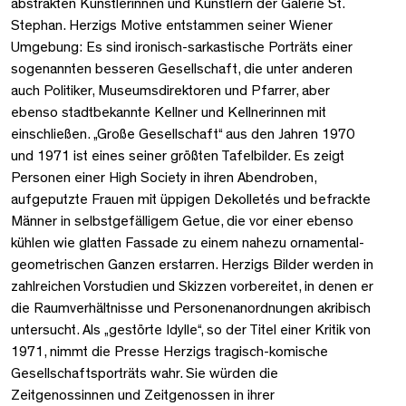
abstrakten Künstlerinnen und Künstlern der Galerie St.
Stephan. Herzigs Motive entstammen seiner Wiener
Umgebung: Es sind ironisch-sarkastische Porträts einer
sogenannten besseren Gesellschaft, die unter anderen
auch Politiker, Museumsdirektoren und Pfarrer, aber
ebenso stadtbekannte Kellner und Kellnerinnen mit
einschließen. „Große Gesellschaft“ aus den Jahren 1970
und 1971 ist eines seiner größten Tafelbilder. Es zeigt
Personen einer High Society in ihren Abendroben,
aufgeputzte Frauen mit üppigen Dekolletés und befrackte
Männer in selbstgefälligem Getue, die vor einer ebenso
kühlen wie glatten Fassade zu einem nahezu ornamental-
geometrischen Ganzen erstarren. Herzigs Bilder werden in
zahlreichen Vorstudien und Skizzen vorbereitet, in denen er
die Raumverhältnisse und Personenanordnungen akribisch
untersucht. Als „gestörte Idylle“, so der Titel einer Kritik von
1971, nimmt die Presse Herzigs tragisch-komische
Gesellschaftsporträts wahr. Sie würden die
Zeitgenossinnen und Zeitgenossen in ihrer