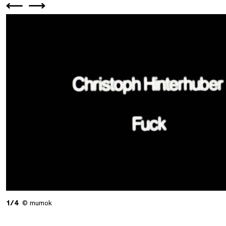
1/4
© mumok