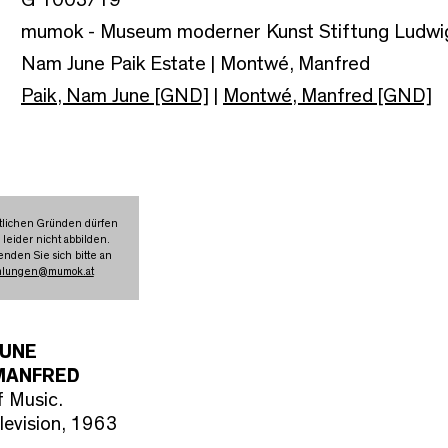
mumok - Museum moderner Kunst Stiftung Ludwi
Nam June Paik Estate | Montwé, Manfred
Paik, Nam June [GND]
|
Montwé, Manfred [GND]
tlichen Gründen dürfen
 leider nicht abbilden.
nden Sie sich bitte an
mlungen
@
mumok.at
JUNE
MANFRED
f Music.
elevision, 1963