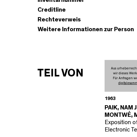
Creditline
Rechteverweis
Weitere Informationen zur Person
Aus urheberrech
TEIL VON
wir dieses Werk
Für Anfragen we
digitalesam
1963
PAIK, NAM 
MONTWÉ, 
Exposition o
Electronic T