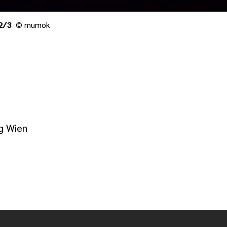
2/3
© mumok
g Wien