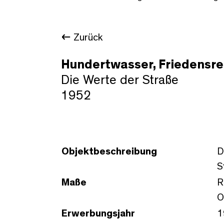
Zurück
Hundertwasser, Friedensre
Die Werte der Straße
1952
Objektbeschreibung
D
S
Maße
R
O
Erwerbungsjahr
1