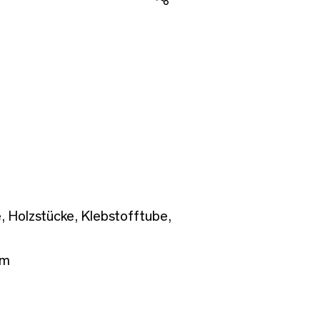
Teilen
, Holzstücke, Klebstofftube,
cm