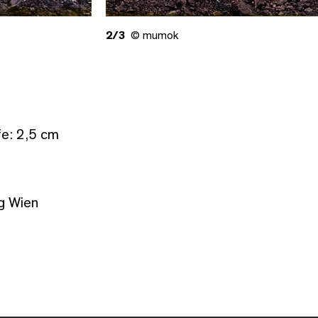
2/3
© mumok
fe: 2,5 cm
g Wien