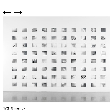
1/2
© mumok